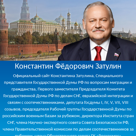
Константин Фёдорович Затулин
Официальный сайт Константина Затулина, Специального
представителя Государственной Думы РФ по вопросам миграции и
гражданства, Первого заместителя Председателя Комитета
Государственной Думы РФ по делам СНГ, евразийской интеграции и
связям с соотечественниками, депутата Госдумы I, IV, V, VII, VIII
созывов, председателя Рабочей группы Государственной Думы по
российским военным базам за рубежом, директора Института стран
СНГ, члена Научно-экспертного совета Совета Безопасности РФ,
члена Правительственной комиссии по делам соотечественников за