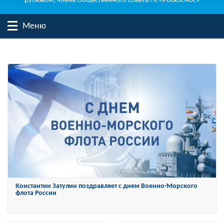
рубежом, члена Общественного совета ГК «Роскосмос»
Меню
Константин Затулин награжден Орденом «За заслуги перед
Отечеством» IV степени