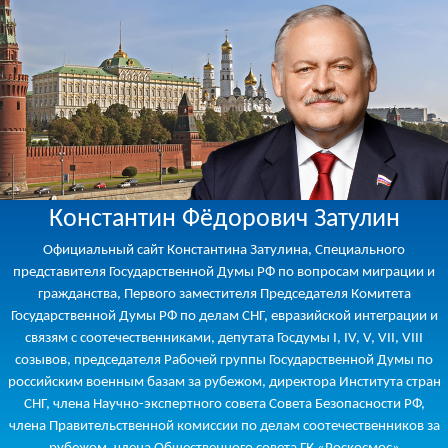
Константин Фёдорович Затулин
Официальный сайт Константина Затулина, Специального
представителя Государственной Думы РФ по вопросам миграции и
гражданства, Первого заместителя Председателя Комитета
Государственной Думы РФ по делам СНГ, евразийской интеграции и
связям с соотечественниками, депутата Госдумы I, IV, V, VII, VIII
созывов, председателя Рабочей группы Государственной Думы по
российским военным базам за рубежом, директора Института стран
СНГ, члена Научно-экспертного совета Совета Безопасности РФ,
члена Правительственной комиссии по делам соотечественников за