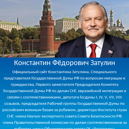
Константин Фёдорович Затулин
Официальный сайт Константина Затулина, Специального
представителя Государственной Думы РФ по вопросам миграции и
гражданства, Первого заместителя Председателя Комитета
Государственной Думы РФ по делам СНГ, евразийской интеграции и
связям с соотечественниками, депутата Госдумы I, IV, V, VII, VIII
созывов, председателя Рабочей группы Государственной Думы по
российским военным базам за рубежом, директора Института стран
СНГ, члена Научно-экспертного совета Совета Безопасности РФ,
члена Правительственной комиссии по делам соотечественников за