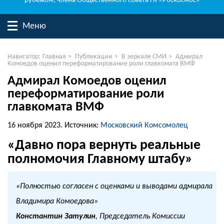
рубежом, члена Общественного совета ГК «Роскосмос»
Меню
Навигатор:
Главная
>
Публикации
>
В зеркале СМИ
>
Адмирал
Комоедов оценил переформатирование роли главкомата ВМФ
Адмирал Комоедов оценил
переформатирование роли
главкомата ВМФ
16 ноября 2023.
Источник:
Московский Комсомолец
«Давно пора вернуть реальные
полномочия Главному штабу»
«Полностью согласен с оценками и выводами адмирала
Владимира Комоедова»
Константин Затулин
, Председатель Комиссии