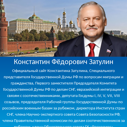
Константин Фёдорович Затулин
Официальный сайт Константина Затулина, Специального
представителя Государственной Думы РФ по вопросам миграции и
гражданства, Первого заместителя Председателя Комитета
Государственной Думы РФ по делам СНГ, евразийской интеграции и
связям с соотечественниками, депутата Госдумы I, IV, V, VII, VIII
созывов, председателя Рабочей группы Государственной Думы по
российским военным базам за рубежом, директора Института стран
СНГ, члена Научно-экспертного совета Совета Безопасности РФ,
члена Правительственной комиссии по делам соотечественников за