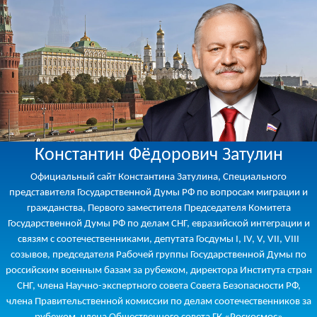
Константин Фёдорович Затулин
Официальный сайт Константина Затулина, Специального
представителя Государственной Думы РФ по вопросам миграции и
гражданства, Первого заместителя Председателя Комитета
Государственной Думы РФ по делам СНГ, евразийской интеграции и
связям с соотечественниками, депутата Госдумы I, IV, V, VII, VIII
созывов, председателя Рабочей группы Государственной Думы по
российским военным базам за рубежом, директора Института стран
СНГ, члена Научно-экспертного совета Совета Безопасности РФ,
члена Правительственной комиссии по делам соотечественников за