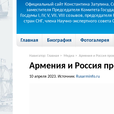
Официальный сайт Константина Затулина, С
заместителя Председателя Комитета Госуда
Госдумы I, IV, V, VII, VIII созывов, председа
стран СНГ, члена Научно-экспертного совета
Главная
Биография
Фотогалерея
Навигатор:
Главная
>
Медиа
>
Армения и Россия про
Армения и Россия п
10 апреля 2023.
Источник:
Rusarminfo.ru