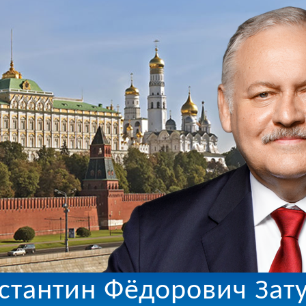
стантин Фёдорович Зат