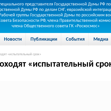
пециального представителя Государственной Думы РФ по
рственной Думы РФ по делам СНГ, евразийской интеграци
теля Рабочей группы Государственной Думы по российским
 Совета Безопасности РФ, члена Правительственной коми
члена Общественного совета ГК «Роскосмос»
Новости
Публикации
События
Медиа
ходят «испытательный срок»
роходят «испытательный сро