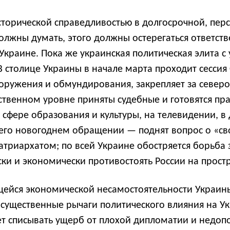
сторической справедливостью в долгосрочной, перс
должны думать, этого должны остерегаться ответс
 Украине. Пока же украинская политическая элита с
 В столице Украины в начале марта проходит сессия
ооружения и обмундирования, закрепляет за север
ственном уровне приняты судебные и готовятся пр
 сфере образования и культуры, на телевидении, в
 его новогоднем обращении — поднят вопрос о «с
триархатом; по всей Украине обостряется борьба 
ски и экономически противостоять России на прост
щейся экономической несамостоятельности Украины,
существенные рычаги политического влияния на Ук
ет списывать ущерб от плохой дипломатии и недоп