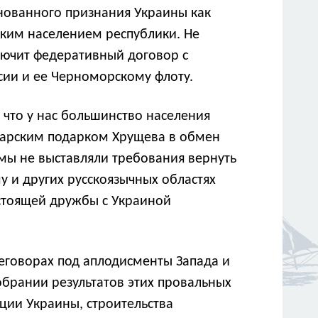
снованного признания Украины как
ским населением республики. Не
лючит федеративный договор с
сии и ее Черноморскому флоту.
 что у нас большинство населения
 барским подарком Хрущева в обмен
 мы не выставляли требования вернуть
му и других русскоязычных областях
астоящей дружбы с Украиной
реговорах под аплодисменты Запада и
обрании результатов этих провальных
ции Украины, строительства