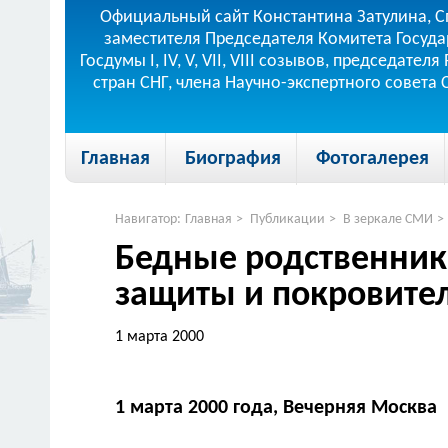
Официальный сайт Константина Затулина, С
заместителя Председателя Комитета Госуда
Госдумы I, IV, V, VII, VIII созывов, председа
стран СНГ, члена Научно-экспертного совета
Главная
Биография
Фотогалерея
Навигатор:
Главная
>
Публикации
>
В зеркале СМИ
>
Бедные родственники
защиты и покровите
1 марта 2000
1 марта 2000 года, Вечерняя Москва