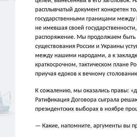
целей, вынесенных в его заголовок.
расплывчатый документ конкретен то
государственными границами между Р
не имевшая своей государственности
распоряжение. Мы продолжаем быть у
существования России и Украины усту
между нашими народами, а к закладк
краткосрочном, тактическом плане Ро
приучая едоков к вечному столованию
К сожалению, мы оказались правы: «
Ратификация Договора сыграла решаю
президентских выборах в ноябре прош
— Какие, напомните, аргументы вы п