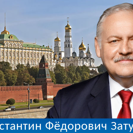
стантин Фёдорович Зат