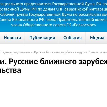
пециального представителя Государственной Думы РФ по
рственной Думы РФ по делам СНГ, евразийской интеграци
теля Рабочей группы Государственной Думы по российским
 Совета Безопасности РФ, члена Правительственной коми
члена Общественного совета ГК «Роскосмос»
Новости
Публикации
События
Медиа
Бедные родственники. Русские ближнего зарубежья ждут от Кремля защи
. Русские ближнего зарубе
льства