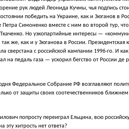
ворение рук людей Леонида Кучмы, чья подпись ст
остоянии победить на Украине, как и Зюганов в Ро
е Петра Симоненко вместе с ним во второй тур, чт
Ткаченко. Но узкопартийные интересы — «коммун
так же, как и у Зюганова в России. Президентская
ла сверстана с российской кампании 1996-го. И как
ал на педаль газа — ускорил бегство от России де 
сегодня Федеральное Собрание РФ возглавляют поли
олько от защиты своих соотечественников ближнем
лович попросту переиграл Ельцина, всю российск
а эту хитрость нет ответа?