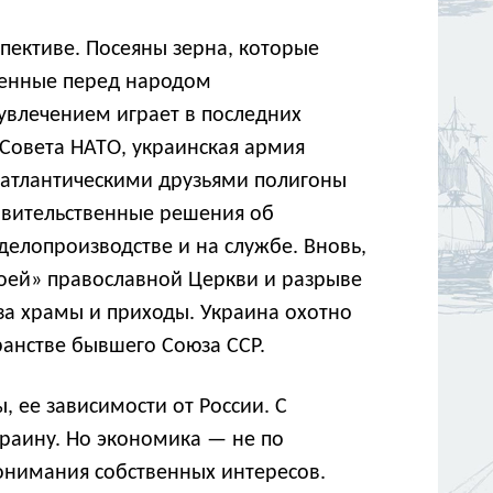
пективе. Посеяны зерна, которые
твенные перед народом
 увлечением играет в последних
 Совета НАТО, украинская армия
оатлантическими друзьями полигоны
авительственные решения об
 делопроизводстве и на службе. Вновь,
воей» православной Церкви и разрыве
за храмы и приходы. Украина охотно
ранстве бывшего Союза ССР.
 ее зависимости от России. С
раину. Но экономика — не по
онимания собственных интересов.