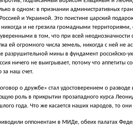
 Напротив, подписанный Борисом Ельциным и Леони
лько в одном: в признании административных гра
оссией и Украиной. Это поистине царский подарок
, никогда и не грезила громадными территориями,
веренными в том, что при всей неоднозначности 
пка ей огромного числа земель, никогда с ней не а
е разрушительной мины в фундамент российско-у
ссия ничего не выигрывает, потому что аппетиты с
 за наш счет.
договор о дружбе» стал удостоверением о разводе
щую роль в прикрытии прозападного курса Леонид
лого года. Что же касается наших народов, то они
риводили оппонентам в МИДе, обеих палатах Фед