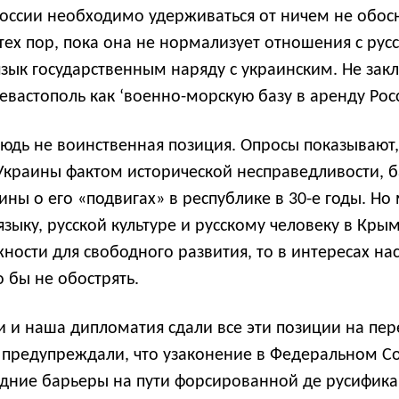
 России необходимо удерживаться от ничем не обо
тех пор, пока она не нормализует отношения с рус
зык государственным наряду с украинским. Не зак
евастополь как ‘военно-морскую базу в аренду Рос
юдь не воинственная позиция. Опросы показывают,
е Украины фактом исторической несправедливости,
ы о его «подвигах» в республике в 30-е годы. Но
языку, русской культуре и русскому человеку в Кры
ности для свободного развития, то в интересах н
бы не обострять.
и и наша дипломатия сдали все эти позиции на пе
ы предупреждали, что узаконение в Федеральном С
едние барьеры на пути форсированной де русифика