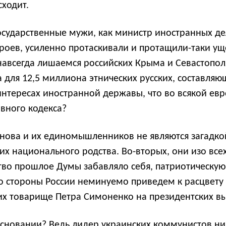
сходит.
государственные мужи, как министр иностранных д
роев, усиленно протаскивали и протащили-таки ущ
навсегда лишаемся российских Крыма и Севастопол
для 12,5 миллиона этнических русских, составляющ
 интересах иностранной державы, что во всякой е
вного кодекса?
нова и их единомышленников не являются загадкой.
 национального родства. Во-вторых, они изо всех
о прошлое Думы забавляло себя, патриотическую
со стороны России неминуемо приведем к расцвету
 их товарище Петра Симоненко на президентских в
сновании? Ведь лидер украинских коммунистов ни