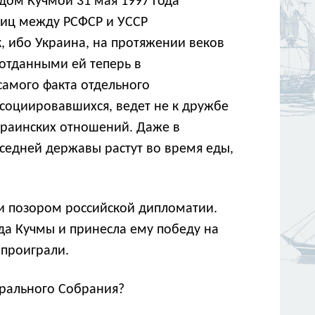
дом Кучмой 31 мая 1997 года
ниц между РСФСР и УССР
, ибо Украина, на протяжении веков
 отданными ей теперь в
самого факта отдельного
ссоциировавшихся, ведет не к дружбе
краинских отношений. Даже в
оседней державы растут во время еды,
 и позором российской дипломатии.
а Кучмы и принесла ему победу на
 проиграли.
ерального Собрания?