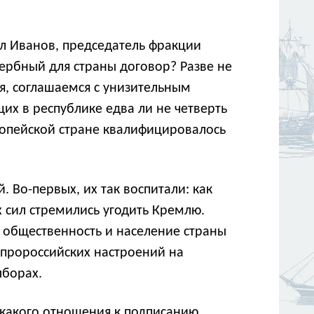
ел Иванов, председатель фракции
ербный для страны договор? Разве не
я, соглашаемся с унизительным
их в республике едва ли не четверть
вропейской стране квалифицировалось
 Во-первых, их так воспитали: как
 сил стремились угодить Кремлю.
 общественность и население страны
 пророссийских настроений на
ыборах.
какого отношения к подписанию