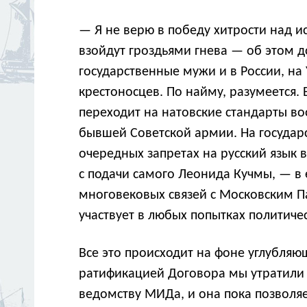
— Я не верю в победу хитрости над и
взойдут гроздьями гнева — об этом 
государственные мужи и в России, на
крестоносцев. По найму, разумеется.
переходит на натовские стандарты в
бывшей Советской армии. На государ
очередных запретах на русский язык в
с подачи самого Леонида Кучмы, — в
многовековых связей с Московским Па
участвует в любых попытках политиче
Все это происходит на фоне углубляю
ратификацией Договора мы утратили 
ведомству МИДа, и она пока позволя