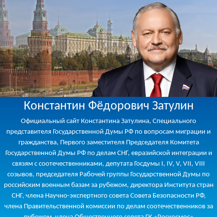
Константин Фёдорович Затулин
Официальный сайт Константина Затулина, Специального
представителя Государственной Думы РФ по вопросам миграции и
гражданства, Первого заместителя Председателя Комитета
Государственной Думы РФ по делам СНГ, евразийской интеграции и
связям с соотечественниками, депутата Госдумы I, IV, V, VII, VIII
созывов, председателя Рабочей группы Государственной Думы по
российским военным базам за рубежом, директора Института стран
СНГ, члена Научно-экспертного совета Совета Безопасности РФ,
члена Правительственной комиссии по делам соотечественников за