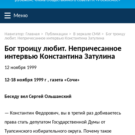
рубежом, члена Общественного совета ГК «Роскосмос»
Меню
Навигатор:
Главная
>
Публикации
>
В зеркале СМИ
>
Бог троицу
любит. Непричесанное интервью Константина Затулина
Бог троицу любит. Непричесанное
интервью Константина Затулина
12 ноября 1999
12-18 ноября 1999 г , газета «Сочи»
Беседу вел Сергей Ольшанский
— Константин Федорович, вы в третий раз добиваетесь
права стать депутатом Государственной Думы от
Туапсинского избирательного округа. Почему такое