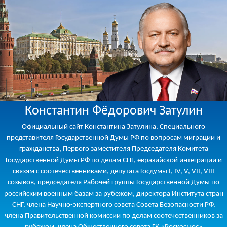
Константин Фёдорович Затулин
Официальный сайт Константина Затулина, Специального
представителя Государственной Думы РФ по вопросам миграции и
гражданства, Первого заместителя Председателя Комитета
Государственной Думы РФ по делам СНГ, евразийской интеграции и
связям с соотечественниками, депутата Госдумы I, IV, V, VII, VIII
созывов, председателя Рабочей группы Государственной Думы по
российским военным базам за рубежом, директора Института стран
СНГ, члена Научно-экспертного совета Совета Безопасности РФ,
члена Правительственной комиссии по делам соотечественников за