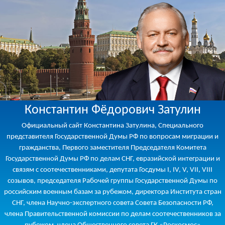
Константин Фёдорович Затулин
Официальный сайт Константина Затулина, Специального
представителя Государственной Думы РФ по вопросам миграции и
гражданства, Первого заместителя Председателя Комитета
Государственной Думы РФ по делам СНГ, евразийской интеграции и
связям с соотечественниками, депутата Госдумы I, IV, V, VII, VIII
созывов, председателя Рабочей группы Государственной Думы по
российским военным базам за рубежом, директора Института стран
СНГ, члена Научно-экспертного совета Совета Безопасности РФ,
члена Правительственной комиссии по делам соотечественников за