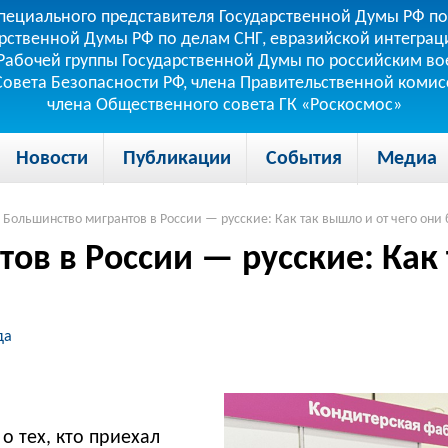
пециального представителя Государственной Думы РФ по
рственной Думы РФ по делам СНГ, евразийской интеграци
теля Рабочей группы Государственной Думы по российским
 Совета Безопасности РФ, члена Правительственной коми
члена Общественного совета ГК «Роскосмос»
Новости
Публикации
События
Медиа
Большинство мигрантов в России — русские: Как так вышло и от чего они 
ов в России — русские: Как 
да
о тех, кто приехал