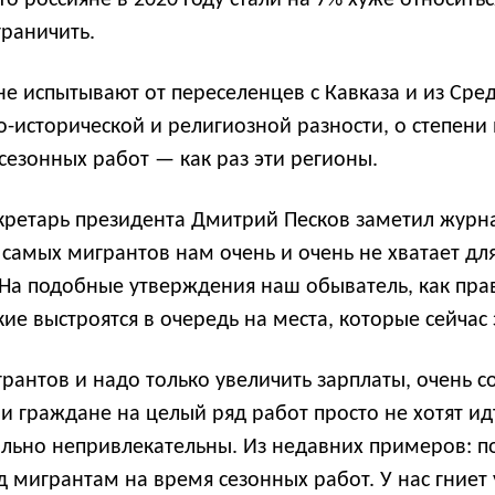
то россияне в 2020 году стали на 7% хуже относить
граничить.
 испытывают от переселенцев с Кавказа и из Средн
но-исторической и религиозной разности, о степени
езонных работ — как раз эти регионы.
секретарь президента Дмитрий Песков заметил журна
х самых мигрантов нам очень и очень не хватает д
. На подобные утверждения наш обыватель, как пра
кие выстроятся в очередь на места, которые сейча
антов и надо только увеличить зарплаты, очень с
 граждане на целый ряд работ просто не хотят идти
льно непривлекательны. Из недавних примеров: по
 мигрантам на время сезонных работ. У нас гниет