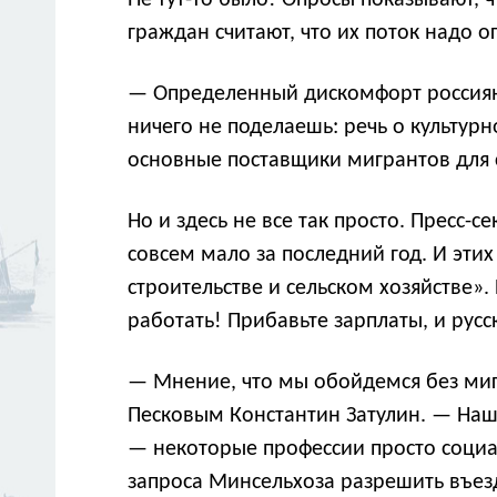
Не тут-то было! Опросы показывают, ч
граждан считают, что их поток надо о
— Определенный дискомфорт россияне
ничего не поделаешь: речь о культур
основные поставщики мигрантов для с
Но и здесь не все так просто. Пресс-
совсем мало за последний год. И эти
строительстве и сельском хозяйстве»
работать! Прибавьте зарплаты, и русс
— Мнение, что мы обойдемся без мигр
Песковым Константин Затулин. — Наши
— некоторые профессии просто социа
запроса Минсельхоза разрешить въезд