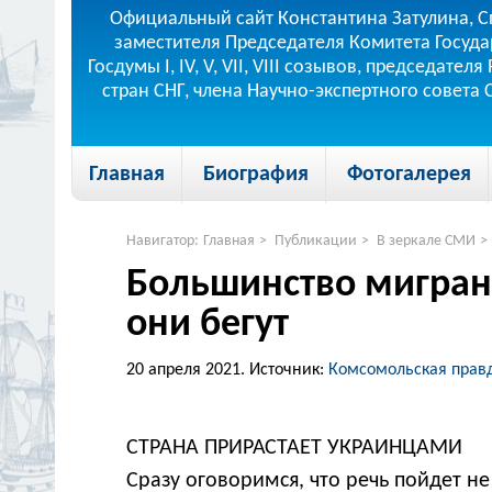
Официальный сайт Константина Затулина, С
заместителя Председателя Комитета Госуда
Госдумы I, IV, V, VII, VIII созывов, председа
стран СНГ, члена Научно-экспертного совета
Главная
Биография
Фотогалерея
Навигатор:
Главная
>
Публикации
>
В зеркале СМИ
>
Большинство мигрант
они бегут
20 апреля 2021.
Источник:
Комсомольская прав
СТРАНА ПРИРАСТАЕТ УКРАИНЦАМИ
Сразу оговоримся, что речь пойдет не 