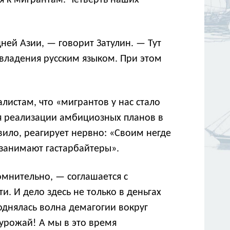
ся к мигрантам. Четверть наших
ей Азии, — говорит Затулин. — Тут
 владения русским языком. При этом
листам, что «мигрантов у нас стало
ля реализации амбициозных планов в
вило, реагирует нервно: «Своим негде
с занимают гастарбайтеры».
омнительно, — соглашается с
. И дело здесь не только в деньгах
днялась волна демагогии вокруг
 урожай! А мы в это время