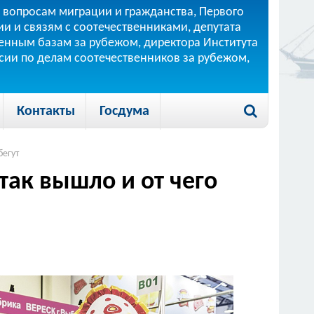
 вопросам миграции и гражданства, Первого
и и связям с соотечественниками, депутата
 военным базам за рубежом, директора Института
ссии по делам соотечественников за рубежом,
Контакты
Госдума
бегут
так вышло и от чего