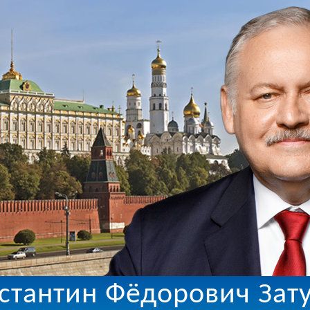
стантин Фёдорович Зат