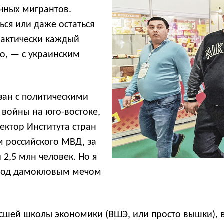
очных мигрантов.
ься или даже остаться
практически каждый
го, — с украинским
зан с политическими
 войны на юго-востоке,
ектор Института стран
м российского МВД, за
 2,5 млн человек. Но я
 под дамокловым мечом
шей школы экономики (ВШЭ, или просто вышки), в 