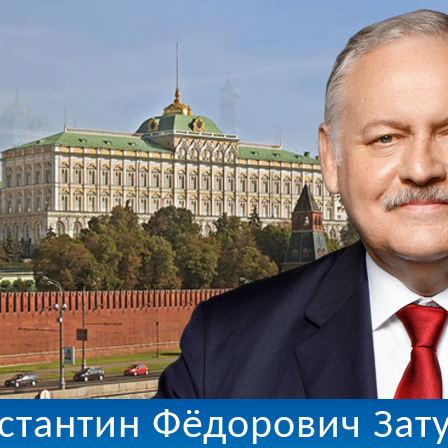
стантин Фёдорович Зат