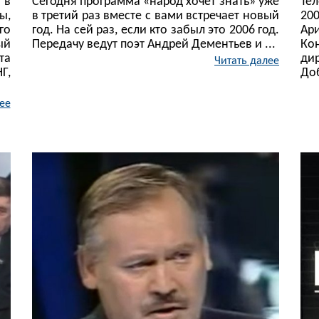
 в
Сегодня программа «народ хочет знать» уже
Те
ы,
в третий раз вместе с вами встречает новый
20
го
год. На сей раз, если кто забыл это 2006 год.
Ар
ый
Передачу ведут поэт Андрей Дементьев и ...
Ко
та
ди
Читать далее
Г,
Доб
ее