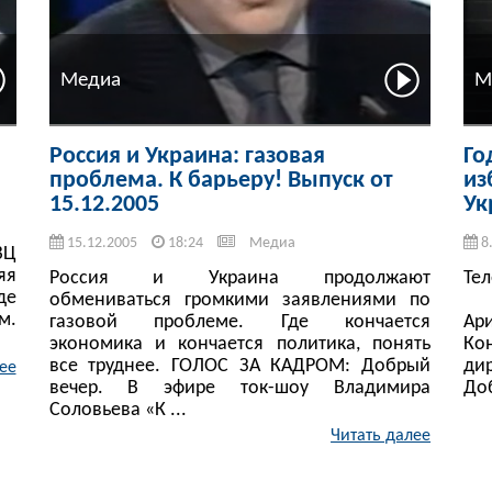
Медиа
М
Россия и Украина: газовая
Го
проблема. К барьеру! Выпуск от
из
15.12.2005
Ук
15.12.2005
18:24
Медиа
8
ВЦ
яя
Россия и Украина продолжают
Те
де
обмениваться громкими заявлениями по
Ст
м.
газовой проблеме. Где кончается
Ар
экономика и кончается политика, понять
Ко
все труднее. ГОЛОС ЗА КАДРОМ: Добрый
ди
ее
вечер. В эфире ток-шоу Владимира
Доб
Соловьева «К ...
Читать далее