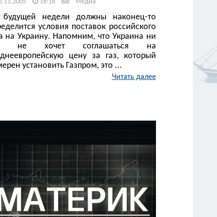
2.11.2005
18:16
Медиа
 будущей недели должны наконец-то
ределится условия поставок российского
а на Украину. Напомним, что Украина ни
к не хочет соглашаться на
еднеевропейскую цену за газ, который
ерен установить Газпром, это ...
Читать далее