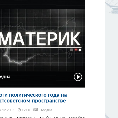
едиа
оги политического года на
стсоветском пространстве
9.12.2005
19:00
Медиа