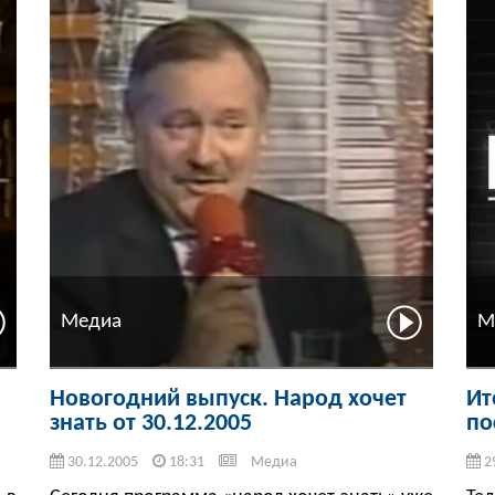
Медиа
М
Новогодний выпуск. Народ хочет
Ит
знать от 30.12.2005
по
30.12.2005
18:31
Медиа
2