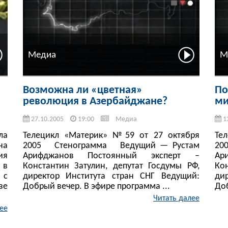
Медиа
М
Возможна ли «цветная»
По
революция в Азербайджане?
ми
27.10.2005
19:00
Медиа
1
ла
Телецикл «Материк» №59 от 27 октября
Те
на
2005 Стенограмма Ведущий — Рустам
20
ия
Арифджанов Постоянный эксперт –
Ар
 в
Константин Затулин, депутат Госдумы РФ,
Ко
 с
директор Института стран СНГ Ведущий:
ди
зе
Добрый вечер. В эфире программа ...
Доб
Читать далее
ее