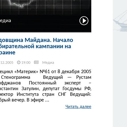
едиа
довщина Майдана. Начало
бирательной кампании на
раине
.12.2005
19:00
Медиа
лецикл «Материк» №61 от 8 декабря 2005
енограмма Ведущий — Рустам
ифджанов Постоянный эксперт –
нстантин Затулин, депутат Госдумы РФ,
ректор Института стран СНГ Ведущий:
рый вечер. В эфире ...
Читать далее