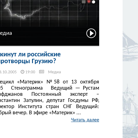
едиа
кинут ли российские
ротворцы Грузию?
3.10.2005
19:00
Медиа
лецикл «Материк» №58 от 13 октября
05 Стенограмма Ведущий — Рустам
ифджанов Постоянный эксперт –
нстантин Затулин, депутат Госдумы РФ,
ректор Института стран СНГ Ведущий:
рый вечер. В эфире «Материк» ...
Читать далее