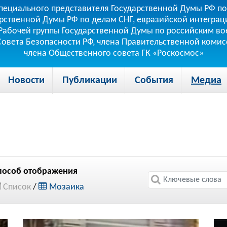
пециального представителя Государственной Думы РФ по
рственной Думы РФ по делам СНГ, евразийской интеграци
теля Рабочей группы Государственной Думы по российским
 Совета Безопасности РФ, члена Правительственной коми
члена Общественного совета ГК «Роскосмос»
Новости
Публикации
События
Медиа
пособ отображения
Список
/
Мозаика