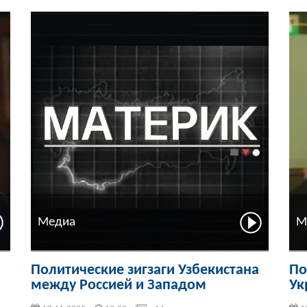
Медиа
М
Политические зигзаги Узбекистана
По
между Россией и Западом
Ук