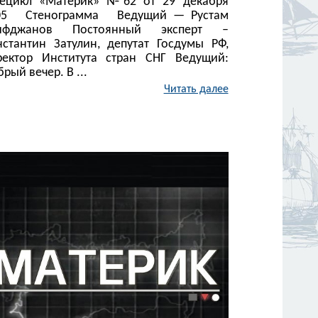
лецикл «Материк» №62 от 29 декабря
05 Стенограмма Ведущий — Рустам
ифджанов Постоянный эксперт –
нстантин Затулин, депутат Госдумы РФ,
ректор Института стран СНГ Ведущий:
рый вечер. В ...
Читать далее