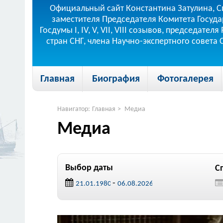
Официальный сайт Константина Затулина, С
заместителя Председателя Комитета Госуда
Госдумы I, IV, V, VII, VIII созывов, председа
стран СНГ, члена Научно-экспертного совета
Главная
Биография
Фотогалерея
Навигатор:
Главная
>
Медиа
Медиа
Выбор даты
С
-