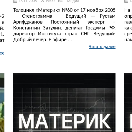
17.11.2005
19:00
Медиа
1
Телецикл «Материк» №60 от 17 ноября 2005
На
Стенограмма Ведущий — Рустам
оп
ей
Арифджанов Постоянный эксперт –
газ
 в
Константин Затулин, депутат Госдумы РФ,
ка
й:
директор Института стран СНГ Ведущий:
ср
1.
Добрый вечер. В эфире ...
нам
ат
Читать далее
ее