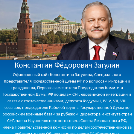
Константин Фёдорович Затулин
Официальный сайт Константина Затулина, Специального
представителя Государственной Думы РФ по вопросам миграции и
гражданства, Первого заместителя Председателя Комитета
Государственной Думы РФ по делам СНГ, евразийской интеграции и
связям с соотечественниками, депутата Госдумы I, IV, V, VII, VIII
созывов, председателя Рабочей группы Государственной Думы по
российским военным базам за рубежом, директора Института стран
СНГ, члена Научно-экспертного совета Совета Безопасности РФ,
члена Правительственной комиссии по делам соотечественников за