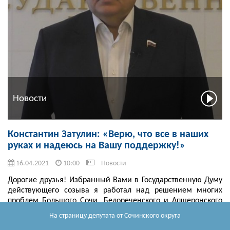
Новости
Константин Затулин: «Верю, что все в наших
руках и надеюсь на Вашу поддержку!»
16.04.2021
10:00
Новости
Дорогие друзья! Избранный Вами в Государственную Думу
действующего созыва я работал над решением многих
проблем Большого Сочи, Белореченского и Апшеронского
районов. На основе ваших запросов, жалоб и предложений.
На страницу депутата
от Сочинского округа
Мне не ...