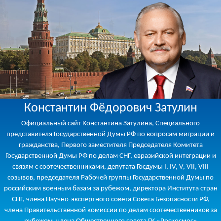
Константин Фёдорович Затулин
Официальный сайт Константина Затулина, Специального
представителя Государственной Думы РФ по вопросам миграции и
гражданства, Первого заместителя Председателя Комитета
Государственной Думы РФ по делам СНГ, евразийской интеграции и
связям с соотечественниками, депутата Госдумы I, IV, V, VII, VIII
созывов, председателя Рабочей группы Государственной Думы по
российским военным базам за рубежом, директора Института стран
СНГ, члена Научно-экспертного совета Совета Безопасности РФ,
члена Правительственной комиссии по делам соотечественников за