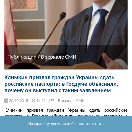
Публикации / В зеркале СМИ
Климкин призвал граждан Украины сдать
российские паспорта: в Госдуме объяснили,
почему он выступил с таким заявлением
30.10.2018
18:22
В зеркале СМИ
Климкин призвал граждан Украины сдать российские
паспорта: в Госдуме объяснили, почему он выступил с
таким заявлением Глава украинского МИДа Павел Климкин
На страницу депутата
от Сочинского округа
призвал украинцев отказаться от российских паспортов. Об