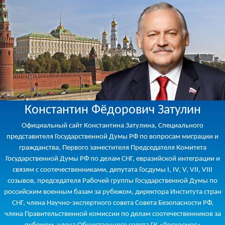
Константин Фёдорович Затулин
Официальный сайт Константина Затулина, Специального
представителя Государственной Думы РФ по вопросам миграции и
гражданства, Первого заместителя Председателя Комитета
Государственной Думы РФ по делам СНГ, евразийской интеграции и
связям с соотечественниками, депутата Госдумы I, IV, V, VII, VIII
созывов, председателя Рабочей группы Государственной Думы по
российским военным базам за рубежом, директора Института стран
СНГ, члена Научно-экспертного совета Совета Безопасности РФ,
члена Правительственной комиссии по делам соотечественников за