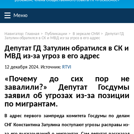
рубежом, члена Общественного совета ГК «Роскосмос»
Меню
Навигатор:
Главная
>
Публикации
>
В зеркале СМИ
>
Депутат ГД
Затулин обратился в СК и МВД из-за угроз в его адрес
Депутат ГД Затулин обратился в СК и
МВД из-за угроз в его адрес
12 декабря 2024.
Источник:
RTVI
«Почему до сих пор не
завалили?» Депутат Госдумы
заявил об угрозах из-за позиции
по мигрантам.
В адрес первого зампреда комитета Госдумы по делам
СНГ Константина Затулина поступают угрозы расправы из-