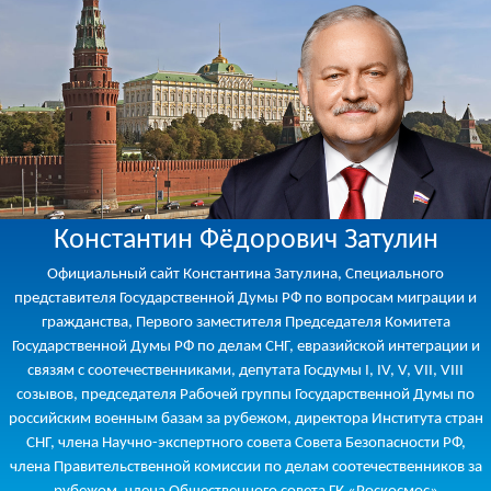
Константин Фёдорович Затулин
Официальный сайт Константина Затулина, Специального
представителя Государственной Думы РФ по вопросам миграции и
гражданства, Первого заместителя Председателя Комитета
Государственной Думы РФ по делам СНГ, евразийской интеграции и
связям с соотечественниками, депутата Госдумы I, IV, V, VII, VIII
созывов, председателя Рабочей группы Государственной Думы по
российским военным базам за рубежом, директора Института стран
СНГ, члена Научно-экспертного совета Совета Безопасности РФ,
члена Правительственной комиссии по делам соотечественников за