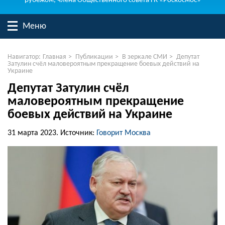
рубежом, члена Общественного совета ГК «Роскосмос»
Меню
Навигатор:
Главная
>
Публикации
>
В зеркале СМИ
>
Депутат
Затулин счёл маловероятным прекращение боевых действий на
Украине
Депутат Затулин счёл
маловероятным прекращение
боевых действий на Украине
31 марта 2023.
Источник:
Говорит Москва