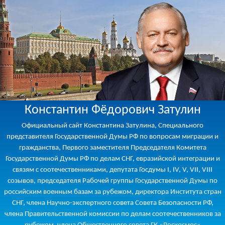
Константин Фёдорович Затулин
Официальный сайт Константина Затулина, Специального
представителя Государственной Думы РФ по вопросам миграции и
гражданства, Первого заместителя Председателя Комитета
Государственной Думы РФ по делам СНГ, евразийской интеграции и
связям с соотечественниками, депутата Госдумы I, IV, V, VII, VIII
созывов, председателя Рабочей группы Государственной Думы по
российским военным базам за рубежом, директора Института стран
СНГ, члена Научно-экспертного совета Совета Безопасности РФ,
члена Правительственной комиссии по делам соотечественников за