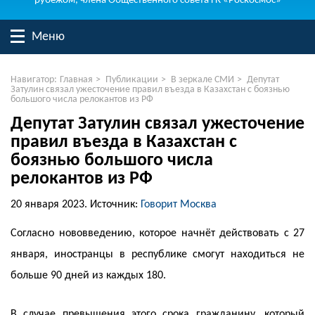
рубежом, члена Общественного совета ГК «Роскосмос»
Меню
Навигатор:
Главная
>
Публикации
>
В зеркале СМИ
>
Депутат
Затулин связал ужесточение правил въезда в Казахстан с боязнью
большого числа релокантов из РФ
Депутат Затулин связал ужесточение
правил въезда в Казахстан с
боязнью большого числа
релокантов из РФ
20 января 2023.
Источник:
Говорит Москва
Согласно нововведению, которое начнёт действовать с 27
января, иностранцы в республике смогут находиться не
больше 90 дней из каждых 180.
В случае превышения этого срока гражданину, который