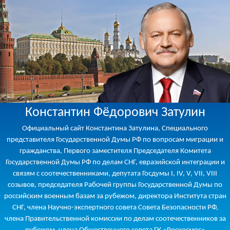
Константин Фёдорович Затулин
Официальный сайт Константина Затулина, Специального
представителя Государственной Думы РФ по вопросам миграции и
гражданства, Первого заместителя Председателя Комитета
Государственной Думы РФ по делам СНГ, евразийской интеграции и
связям с соотечественниками, депутата Госдумы I, IV, V, VII, VIII
созывов, председателя Рабочей группы Государственной Думы по
российским военным базам за рубежом, директора Института стран
СНГ, члена Научно-экспертного совета Совета Безопасности РФ,
члена Правительственной комиссии по делам соотечественников за