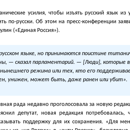
нические усилия, чтобы изъять русский язык из 
ть по-русски. Об этом на пресс-конференции зая
улин («Единая Россия»).
 русском языке, но принимаются поистине титанич
ины, — сказал парламентарий. — [Люди], которые вд
 нынешнего режима или тех, кто его поддержива
лен, унижен, может быть, даже ранен или убит».
овная рада недавно проголосовала за новую реда
снил депутат, новая редакция потребовалась, 
азывать поддержку для их сохранения. «Для мен