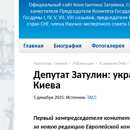
Официальный сайт Константина Затулина, С
заместителя Председателя Комитета Госуда
Госдумы I, IV, V, VII, VIII созывов, председа
стран СНГ, члена Научно-экспертного совета
Главная
Биография
Фотогалерея
Навигатор:
Главная
>
Публикации
>
В зеркале СМИ
>
Депутат Затулин: укр
Киева
5 декабря 2025.
Источник:
ТАСС
Первый зампредседателя комитета
за новую редакцию Европейской ко