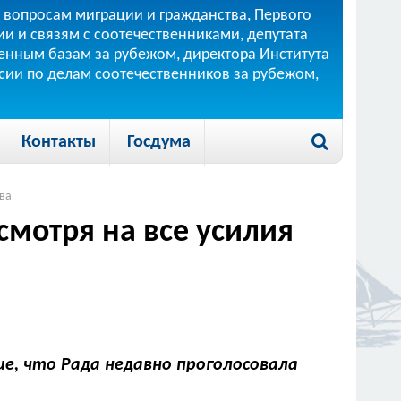
 вопросам миграции и гражданства, Первого
и и связям с соотечественниками, депутата
 военным базам за рубежом, директора Института
ссии по делам соотечественников за рубежом,
Контакты
Госдума
ева
смотря на все усилия
, что Рада недавно проголосовала