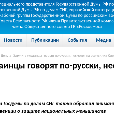
пециального представителя Государственной Думы РФ по
рственной Думы РФ по делам СНГ, евразийской интеграци
теля Рабочей группы Государственной Думы по российским
 Совета Безопасности РФ, члена Правительственной коми
члена Общественного совета ГК «Роскосмос»
Новости
Публикации
События
Медиа
Депутат Затулин: украинцы говорят по-русски, несмотря на все усилия Ки
аинцы говорят по-русски, не
 Госдумы по делам СНГ также обратил внимание
нвенции о защите национальных меньшинств