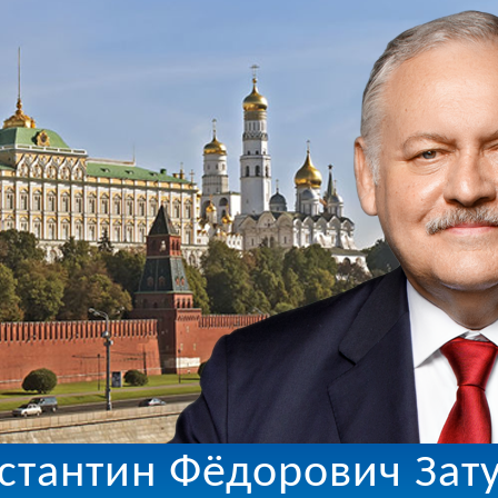
стантин Фёдорович Зат