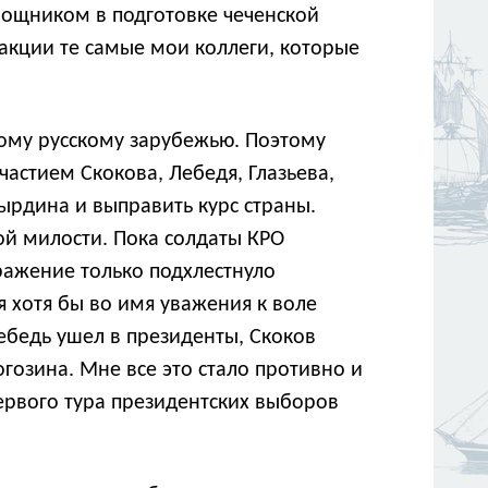
мощником в подготовке чеченской
акции те самые мои коллеги, которые
овому русскому зарубежью. Поэтому
частием Скокова, Лебедя, Глазьева,
ырдина и выправить курс страны.
ой милости. Пока солдаты КРО
ражение только подхлестнуло
 хотя бы во имя уважения к воле
ебедь ушел в президенты, Скоков
огозина. Мне все это стало противно и
ервого тура президентских выборов