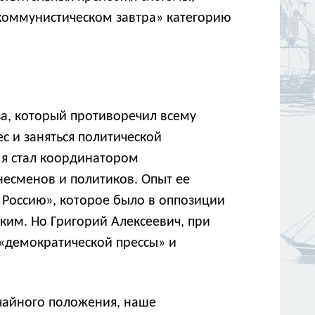
 «коммунистическом завтра» категорию
юза, который противоречил всему
с и заняться политической
 я стал координатором
есменов и политиков. Опыт ее
 Россию», которое было в оппозиции
ским. Но Григорий Алексеевич, при
. «демократической прессы» и
ычайного положения, наше