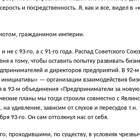
ерость и посредственность. Я, как и все, видел в
триотом, гражданином империи.
 не с 93-го, а с 91-го года. Распад Советского Со
я к тому, чтобы оставить попытку развивать бизне
едпринимателей и директоров предприятий. В 92-м
 инициативы» — организации взаимодействия бизн
ия в 93-м объединения «Предприниматели за новую
ические планы мы тогда строили совместно с Явлин
 на удивление, зависим от слухов и пересудов т.н
ря 93-го. Он сам оттолкнул нас от себя.
о, проходившими, по существу, в условиях чрезв