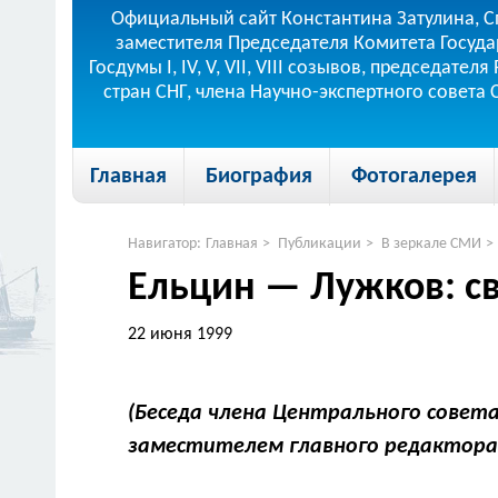
Официальный сайт Константина Затулина, С
заместителя Председателя Комитета Госуда
Госдумы I, IV, V, VII, VIII созывов, председа
стран СНГ, члена Научно-экспертного совета
Главная
Биография
Фотогалерея
Навигатор:
Главная
>
Публикации
>
В зеркале СМИ
>
Ельцин — Лужков: с
22 июня 1999
(Беседа члена Центрального совет
заместителем главного редактор