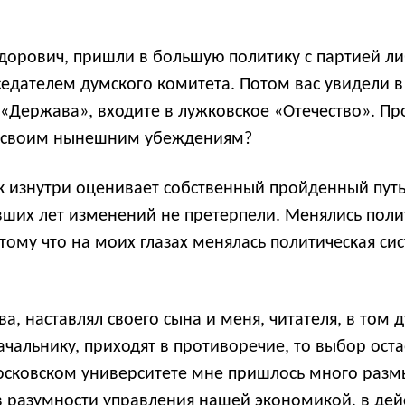
дорович, пришли в большую политику с партией либ
седателем думского комитета. Потом вас увидели в 
«Держава», входите в лужковское «Отечество». Пр
по своим нынешним убеждениям?
изнутри оценивает собственный пройденный путь п
ших лет изменений не претерпели. Менялись полит
тому что на моих глазах менялась политическая си
, наставлял своего сына и меня, читателя, в том д
ачальнику, приходят в противоречие, то выбор оста
Московском университете мне пришлось много разм
в разумности управления нашей экономикой, в дей