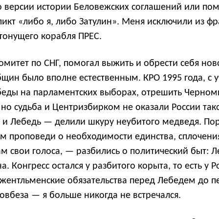
го версии истории Беловежских соглашений или по
кт «либо я, либо Затулин». Меня исключили из фр
тонущего корабля ПРЕС.
 Комитет по СНГ, помогал выжить и обрести себя н
щин было вполне естественным. КРО 1995 года, с у
беды на парламентских выборах, отрешить Черном
 но судьба и Центризбирком не оказали России так
в и Лебедь — делили шкуру неубитого медведя. По
м проповеди о необходимости единства, сплочения
 свои голоса, — разбились о политический быт: Л
. Конгресс остался у разбитого корыта, то есть у Р
джентльменские обязательства перед Лебедем до п
овбеза — я больше никогда не встречался.