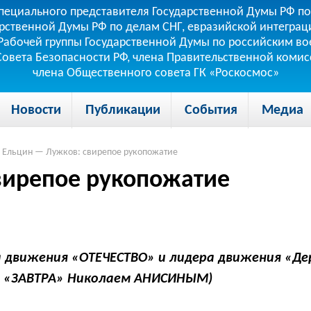
пециального представителя Государственной Думы РФ по
рственной Думы РФ по делам СНГ, евразийской интеграци
теля Рабочей группы Государственной Думы по российским
 Совета Безопасности РФ, члена Правительственной коми
члена Общественного совета ГК «Роскосмос»
Новости
Публикации
События
Медиа
Ельцин — Лужков: свирепое рукопожатие
вирепое рукопожатие
а движения «ОТЕЧЕСТВО» и лидера движения «Д
а «ЗАВТРА» Николаем АНИСИНЫМ)