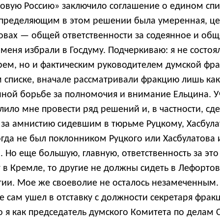
вую Россию» заключило соглашение о едином спис
 Определяющим в этом решении была умеренная, це
овах — общей ответственности за содеянное и общ
 меня избрали в Госдуму. Подчеркиваю: я не состоя
арем, но и фактическим руководителем думской фр
 списке, вначале рассматривали фракцию лишь как
янной борьбе за полномочия и внимание Ельцина. 
лило мне провести ряд решений и, в частности, с
 за амнистию сидевшим в тюрьме Руцкому, Хасбула
огда не был поклонником Руцкого или Хасбулатова и
а. Но еще большую, главную, ответственность за это
т в Кремле, то другие не должны сидеть в Лефорто
ии. Мое же своеволие не осталось незамеченным. 
е сам ушел в отставку с должности секретаря фракц
то я как председатель думского Комитета по делам 