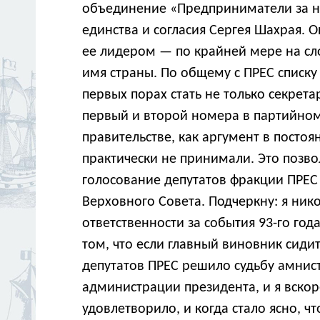
объединение «Предприниматели за но
единства и согласия Сергея Шахрая.
ее лидером — по крайней мере на сл
имя страны. По общему с ПРЕС списку
первых порах стать не только секрет
первый и второй номера в партийном
правительстве, как аргумент в посто
практически не принимали. Это позво
голосование депутатов фракции ПРЕС
Верховного Совета. Подчеркну: я ник
ответственности за события 93-го год
том, что если главный виновник сиди
депутатов ПРЕС решило судьбу амнист
администрации президента, и я вскор
удовлетворило, и когда стало ясно, ч