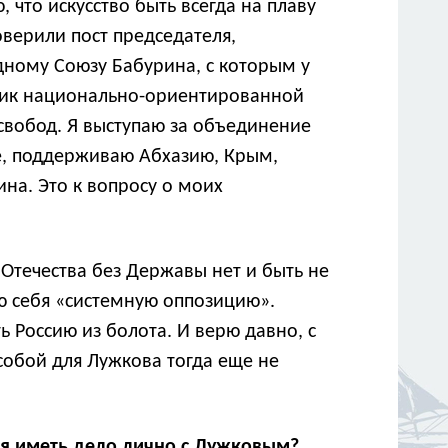
 что искусство быть всегда на плаву
верили пост председателя,
дному Союзу Бабурина, с которым у
нник национально-ориентированной
свобод. Я выступаю за объединение
ье, поддерживаю Абхазию, Крым,
ина. Это к вопросу о моих
Отечества без Державы нет и быть не
ю себя «системную оппозицию».
ь Россию из болота. И верю давно, с
а собой для Лужкова тогда еще не
тся иметь дело лично с Лужковым?