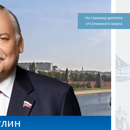
На страницу депутата
от Сочинского округа
улин