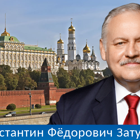
стантин Фёдорович Зат