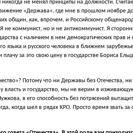
 я никогда не менял принципы на должности. Считаю,
вижение «Держава», где мне в прошлом ноябре до
ких общин, как, впрочем, и Российскому общенаро
. Я не коммунист, но и не антикоммунист. Я сторо
арства с наличием в нем демократических прав и 
кого языка и русского человека в ближнем зарубеж
плачу за это свою цену в государстве Бориса Ельц
ество»? Потому что ни Державы без Отечества, ни 
у власть и государство, мы не верим в изживающу
ужкова, в его способность без потрясений вытащит
тогда, когда шел в рядах КРО. Просто время звать з
ого совета «Отечества». В этой роли вам приходи