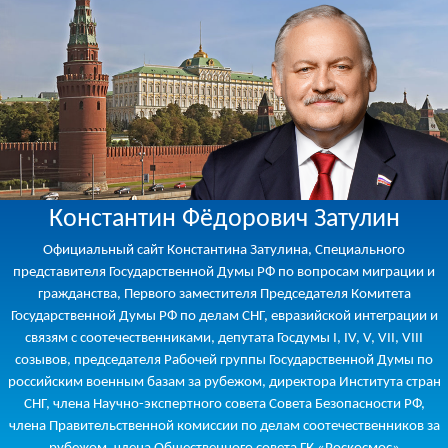
Константин Фёдорович Затулин
Официальный сайт Константина Затулина, Специального
представителя Государственной Думы РФ по вопросам миграции и
гражданства, Первого заместителя Председателя Комитета
Государственной Думы РФ по делам СНГ, евразийской интеграции и
связям с соотечественниками, депутата Госдумы I, IV, V, VII, VIII
созывов, председателя Рабочей группы Государственной Думы по
российским военным базам за рубежом, директора Института стран
СНГ, члена Научно-экспертного совета Совета Безопасности РФ,
члена Правительственной комиссии по делам соотечественников за