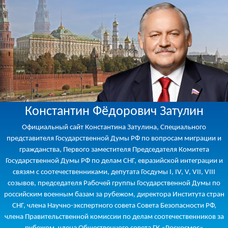
Константин Фёдорович Затулин
Официальный сайт Константина Затулина, Специального
представителя Государственной Думы РФ по вопросам миграции и
гражданства, Первого заместителя Председателя Комитета
Государственной Думы РФ по делам СНГ, евразийской интеграции и
связям с соотечественниками, депутата Госдумы I, IV, V, VII, VIII
созывов, председателя Рабочей группы Государственной Думы по
российским военным базам за рубежом, директора Института стран
СНГ, члена Научно-экспертного совета Совета Безопасности РФ,
члена Правительственной комиссии по делам соотечественников за