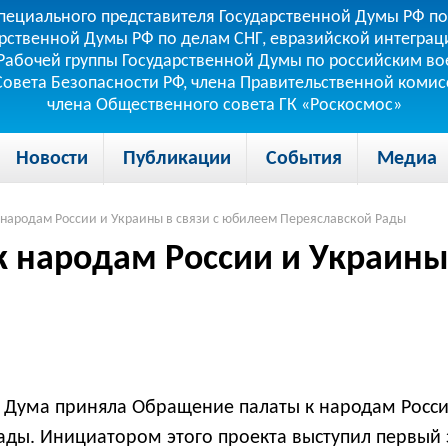
пециального представителя Государственной Думы РФ по
рственной Думы РФ по делам СНГ, евразийской интеграци
теля Рабочей группы Государственной Думы по российским
 Совета Безопасности РФ, члена Правительственной коми
члена Общественного совета ГК «Роскосмос»
Новости
Публикации
События
Медиа
 народам России и Украины в связи с юбилеем Переяславской Рады
к народам России и Украины
ая Дума приняла Обращение палаты к народам Росс
Рады. Инициатором этого проекта выступил первый