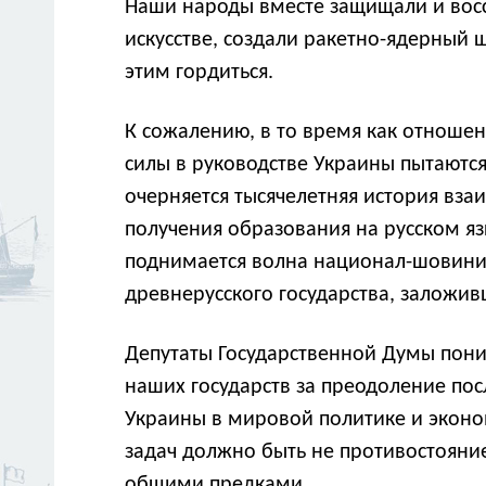
Наши народы вместе защищали и восст
искусстве, создали ракетно-ядерный 
этим гордиться.
К сожалению, в то время как отноше
силы в руководстве Украины пытаютс
очерняется тысячелетняя история вз
получения образования на русском яз
поднимается волна национал-шовиниз
древнерусского государства, заложив
Депутаты Государственной Думы поним
наших государств за преодоление пос
Украины в мировой политике и эконом
задач должно быть не противостояни
общими предками.