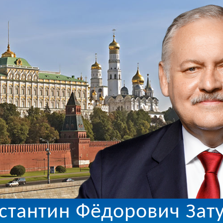
стантин Фёдорович Зат