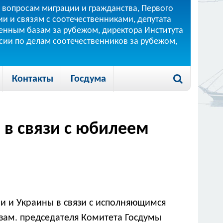
 вопросам миграции и гражданства, Первого
и и связям с соотечественниками, депутата
 военным базам за рубежом, директора Института
ссии по делам соотечественников за рубежом,
Контакты
Госдума
 в связи с юбилеем
ии и Украины в связи с исполняющимся
 зам. председателя Комитета Госдумы