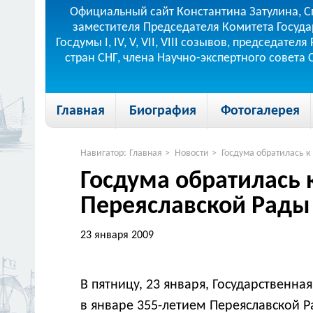
Официальный сайт Константина Затулина, С
заместителя Председателя Комитета Госуда
Госдумы I, IV, V, VII, VIII созывов, председа
стран СНГ, члена Научно-экспертного совета
Главная
Биография
Фотогалерея
Навигатор:
Главная
>
Новости
>
Госдума обратилась к
Госдума обратилась 
Переяславской Рады
23 января 2009
В пятницу, 23 января, Государственн
в январе 355-летием Переяславской 