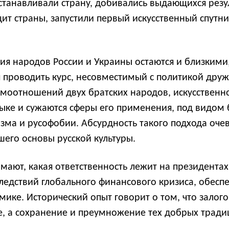
анавливали страну, добивались выдающихся результ
щит страны, запустили первый искусственный спут
ния народов России и Украины остаются и близким
я проводить курс, несовместимый с политикой друж
аимоотношений двух братских народов, искусственн
ыке и сужаются сферы его применения, под видом 
ма и русофобии. Абсурдность такого подхода очев
шего основы русской культуры.
ают, какая ответственность лежит на президентах
ледствий глобального финансового кризиса, обесп
ике. Исторический опыт говорит о том, что залог
е, а сохранение и преумножение тех добрых трад