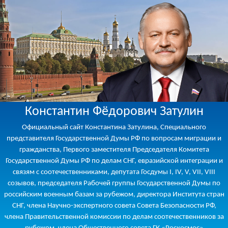
Константин Фёдорович Затулин
Официальный сайт Константина Затулина, Специального
представителя Государственной Думы РФ по вопросам миграции и
гражданства, Первого заместителя Председателя Комитета
Государственной Думы РФ по делам СНГ, евразийской интеграции и
связям с соотечественниками, депутата Госдумы I, IV, V, VII, VIII
созывов, председателя Рабочей группы Государственной Думы по
российским военным базам за рубежом, директора Института стран
СНГ, члена Научно-экспертного совета Совета Безопасности РФ,
члена Правительственной комиссии по делам соотечественников за