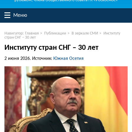
рубежом, члена Общественного совета ГК «Роскосмос»
Меню
Навигатор:
Главная
>
Публикации
>
В зеркале СМИ
>
Институту
стран СНГ – 30 лет
Институту стран СНГ – 30 лет
2 июня 2026.
Источник:
Южная Осетия