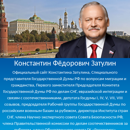
Константин Фёдорович Затулин
Официальный сайт Константина Затулина, Специального
представителя Государственной Думы РФ по вопросам миграции и
гражданства, Первого заместителя Председателя Комитета
Государственной Думы РФ по делам СНГ, евразийской интеграции и
связям с соотечественниками, депутата Госдумы I, IV, V, VII, VIII
созывов, председателя Рабочей группы Государственной Думы по
российским военным базам за рубежом, директора Института стран
СНГ, члена Научно-экспертного совета Совета Безопасности РФ,
члена Правительственной комиссии по делам соотечественников за