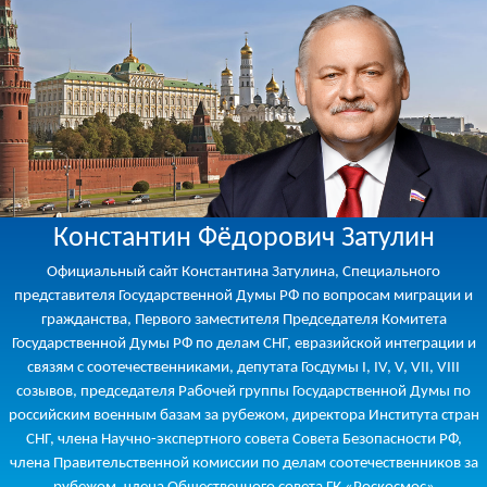
Константин Фёдорович Затулин
Официальный сайт Константина Затулина, Специального
представителя Государственной Думы РФ по вопросам миграции и
гражданства, Первого заместителя Председателя Комитета
Государственной Думы РФ по делам СНГ, евразийской интеграции и
связям с соотечественниками, депутата Госдумы I, IV, V, VII, VIII
созывов, председателя Рабочей группы Государственной Думы по
российским военным базам за рубежом, директора Института стран
СНГ, члена Научно-экспертного совета Совета Безопасности РФ,
члена Правительственной комиссии по делам соотечественников за