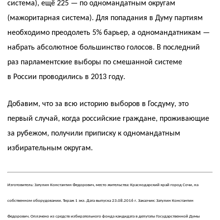
система), ещё 225 — по одномандатным округам
(мажоритарная система). Для попадания в Думу партиям
необходимо преодолеть 5% барьер, а одномандатникам —
набрать абсолютное большинство голосов. В последний
раз парламентские выборы по смешанной системе
в России проводились в 2013 году.
Добавим, что за всю историю выборов в Госдуму, это
первый случай, когда российские граждане, проживающие
за рубежом, получили приписку к одномандатным
избирательным округам.
Изготовитель: Затулин Константин Федорович, место жительства: Краснодарский край город Сочи, на
собственном оборудовании. Тираж 1 экз. Дата выпуска 23.08.2016 г. Заказчик: Затулин Константин
Федорович. Оплачено из средств избирательного фонда кандидата в депутаты Государственной Думы