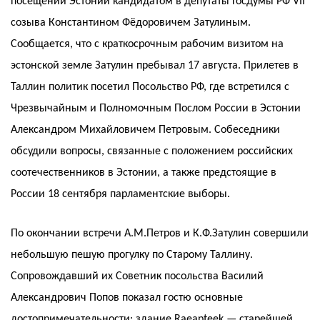
посещении Эстонии кандидатом в депутаты Госдумы РФ VII
созыва Константином Фёдоровичем Затулиным.
Сообщается, что с краткосрочным рабочим визитом на
эстонской земле Затулин пребывал 17 августа. Прилетев в
Таллин политик посетил Посольство РФ, где встретился с
Чрезвычайным и Полномочным Послом России в Эстонии
Александром Михайловичем Петровым. Собеседники
обсудили вопросы, связанные с положением российских
соотечественников в Эстонии, а также предстоящие в
России 18 сентября парламентские выборы.
По окончании встречи А.М.Петров и К.Ф.Затулин совершили
небольшую пешую прогулку по Старому Таллину.
Сопровождавший их Советник посольства Василий
Александрович Попов показал гостю основные
достопримечательности: здание Raeapteek — старейшей