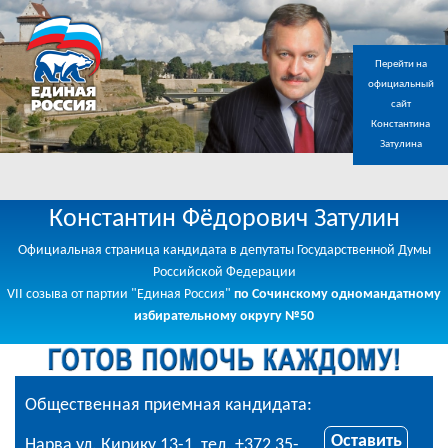
Перейти на
официальный
сайт
Константина
Затулина
Кандидат граждан России в Эстонии
Константин Фёдорович Затулин
Официальная страница кандидата в депутаты Государственной Думы
Российской Федерации
VII созыва от партии "Единая Россия"
по Сочинскому одномандатному
избирательному округу №50
Общественная приемная кандидата:
Оставить
Нарва ул. Кирику 13-1, тел. +372 35-