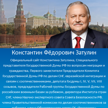
Константин Фёдорович Затулин
Официальный сайт Константина Затулина, Специального
представителя Государственной Думы РФ по вопросам миграции и
гражданства, Первого заместителя Председателя Комитета
Государственной Думы РФ по делам СНГ, евразийской интеграции и
связям с соотечественниками, депутата Госдумы I, IV, V, VII, VIII
созывов, председателя Рабочей группы Государственной Думы по
российским военным базам за рубежом, директора Института стран
СНГ, члена Научно-экспертного совета Совета Безопасности РФ,
члена Правительственной комиссии по делам соотечественников за