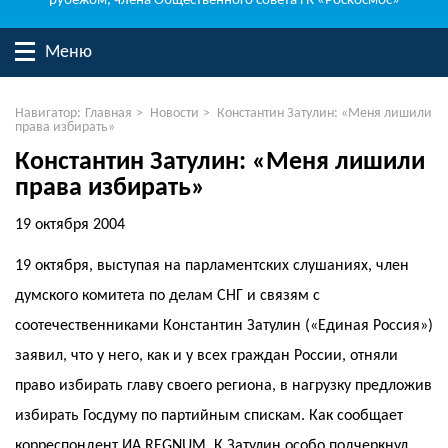
рубежом, члена Общественного совета ГК «Роскосмос»
Меню
Навигатор:
Главная
>
Новости
>
Константин Затулин: «Меня лишили
права избирать»
Константин Затулин: «Меня лишили
права избирать»
19 октября 2004
19 октября, выступая на парламентских слушаниях, член
думского комитета по делам СНГ и связям с
соотечественниками Константин Затулин («Единая Россия»)
заявил, что у него, как и у всех граждан России, отняли
право избирать главу своего региона, в нагрузку предложив
избирать Госдуму по партийным спискам. Как сообщает
корреспондент ИА REGNUM, К.Затулин особо подчеркнул,