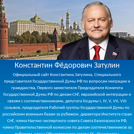
Константин Фёдорович Затулин
Официальный сайт Константина Затулина, Специального
представителя Государственной Думы РФ по вопросам миграции и
гражданства, Первого заместителя Председателя Комитета
Государственной Думы РФ по делам СНГ, евразийской интеграции и
связям с соотечественниками, депутата Госдумы I, IV, V, VII, VIII
созывов, председателя Рабочей группы Государственной Думы по
российским военным базам за рубежом, директора Института стран
СНГ, члена Научно-экспертного совета Совета Безопасности РФ,
члена Правительственной комиссии по делам соотечественников за