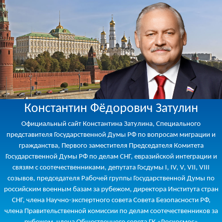
Константин Фёдорович Затулин
Официальный сайт Константина Затулина, Специального
представителя Государственной Думы РФ по вопросам миграции и
гражданства, Первого заместителя Председателя Комитета
Государственной Думы РФ по делам СНГ, евразийской интеграции и
связям с соотечественниками, депутата Госдумы I, IV, V, VII, VIII
созывов, председателя Рабочей группы Государственной Думы по
российским военным базам за рубежом, директора Института стран
СНГ, члена Научно-экспертного совета Совета Безопасности РФ,
члена Правительственной комиссии по делам соотечественников за