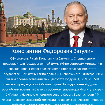
Константин Фёдорович Затулин
Официальный сайт Константина Затулина, Специального
представителя Государственной Думы РФ по вопросам миграции и
гражданства, Первого заместителя Председателя Комитета
Государственной Думы РФ по делам СНГ, евразийской интеграции и
связям с соотечественниками, депутата Госдумы I, IV, V, VII, VIII
созывов, председателя Рабочей группы Государственной Думы по
российским военным базам за рубежом, директора Института стран
СНГ, члена Научно-экспертного совета Совета Безопасности РФ,
члена Правительственной комиссии по делам соотечественников за