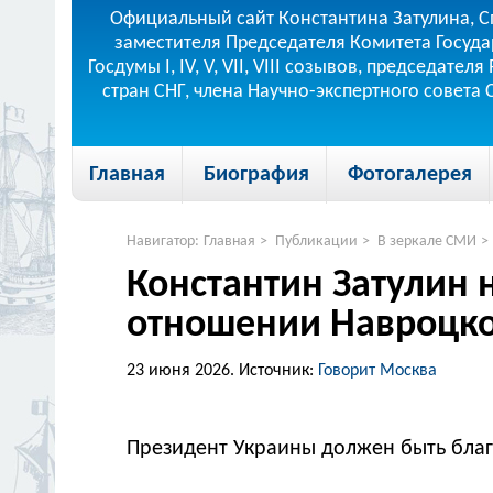
Официальный сайт Константина Затулина, С
заместителя Председателя Комитета Госуда
Госдумы I, IV, V, VII, VIII созывов, председа
стран СНГ, члена Научно-экспертного совета
Главная
Биография
Фотогалерея
Навигатор:
Главная
>
Публикации
>
В зеркале СМИ
>
Константин Затулин 
отношении Навроцко
23 июня 2026.
Источник:
Говорит Москва
Президент Украины должен быть благ