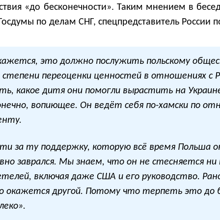
ействия «до бесконечности». Таким мнением в бесе
Госдумы по делам СНГ, спецпредставитель России 
е кажется, это должно послужить польскому общес
 степени переоценки ценностей в отношениях с Р
ь, какое дитя они помогли вырастить на Украин
конечно, вопиющее. Он ведёт себя по-хамски по от
енту.
ти за ту поддержку, которую всё время Польша ок
вно заврался. Мы знаем, что он не стесняется ни 
детелей, включая даже США и его руководство. Ран
го окажется другой. Потому что терпеть это до б
леко».