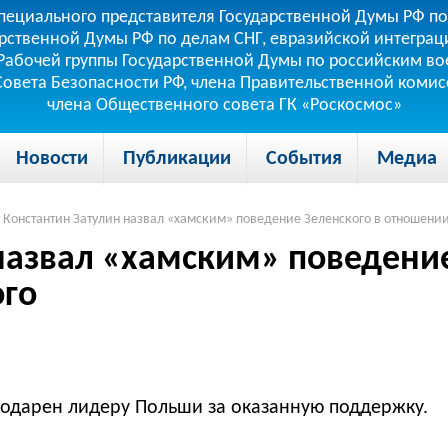
пециального представителя Государственной Думы РФ по
рственной Думы РФ по делам СНГ, евразийской интеграци
теля Рабочей группы Государственной Думы по российским
 Совета Безопасности РФ, члена Правительственной коми
члена Общественного совета ГК «Роскосмос»
Новости
Публикации
События
Медиа
Константин Затулин назвал «хамским» поведение Зеленского в отношени
назвал «хамским» поведение
го
одарен лидеру Польши за оказанную поддержку.