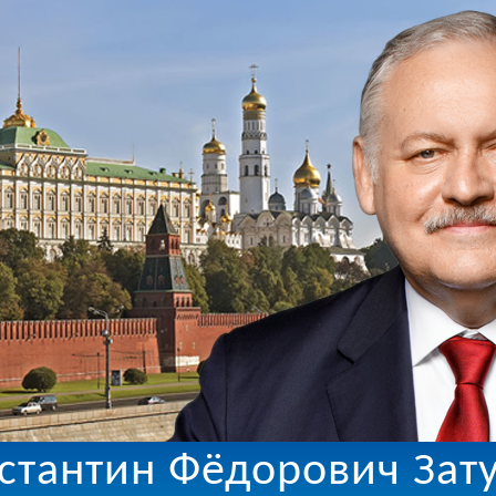
стантин Фёдорович Зат