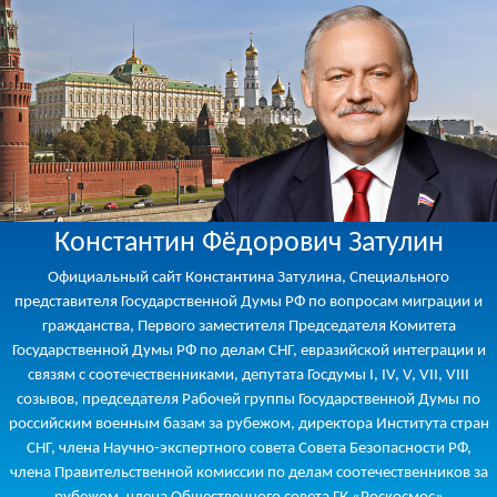
Константин Фёдорович Затулин
Официальный сайт Константина Затулина, Специального
представителя Государственной Думы РФ по вопросам миграции и
гражданства, Первого заместителя Председателя Комитета
Государственной Думы РФ по делам СНГ, евразийской интеграции и
связям с соотечественниками, депутата Госдумы I, IV, V, VII, VIII
созывов, председателя Рабочей группы Государственной Думы по
российским военным базам за рубежом, директора Института стран
СНГ, члена Научно-экспертного совета Совета Безопасности РФ,
члена Правительственной комиссии по делам соотечественников за