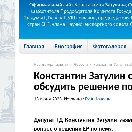
Официальный сайт Константина Затулина, С
заместителя Председателя Комитета Госуда
Госдумы I, IV, V, VII, VIII созывов, председа
стран СНГ, члена Научно-экспертного совета
Главная
Биография
Фотогалерея
Навигатор:
Главная
>
Новости
>
Константин Затулин о
Константин Затулин 
обсудить решение по
13 июня 2023.
Источник:
РИА Новости
Депутат ГД Константин Затулин зая
вопрос о решении ЕР по нему.