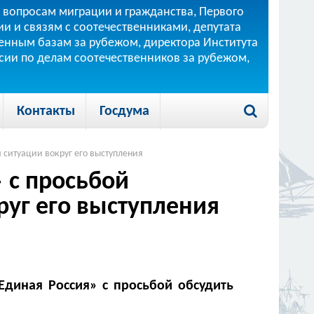
 вопросам миграции и гражданства, Первого
и и связям с соотечественниками, депутата
 военным базам за рубежом, директора Института
ссии по делам соотечественников за рубежом,
Контакты
Госдума
 ситуации вокруг его выступления
 с просьбой
руг его выступления
Единая Россия» с просьбой обсудить