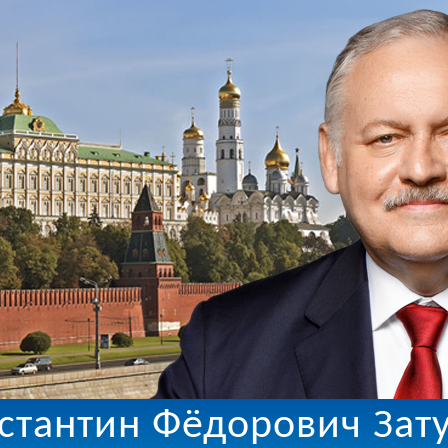
стантин Фёдорович Зат