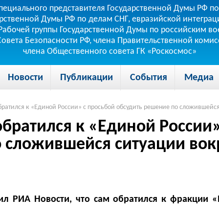
пециального представителя Государственной Думы РФ по
рственной Думы РФ по делам СНГ, евразийской интеграци
теля Рабочей группы Государственной Думы по российским
 Совета Безопасности РФ, члена Правительственной коми
члена Общественного совета ГК «Роскосмос»
Новости
Публикации
События
Медиа
братился к «Единой России» с просьбой обсудить решение по сложившейся
обратился к «Единой России»
 сложившейся ситуации вок
вил РИА Новости, что сам обратился к фракции «