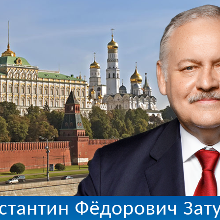
стантин Фёдорович Зат