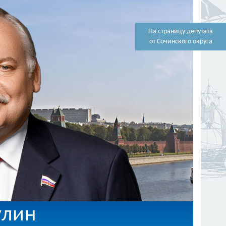
На страницу депутата
от Сочинского округа
улин