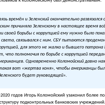
 силовиков к Коломойскому был демонстративным.
вязь времён и Зеленский окончательно развязался
ским причиняла Зеленскому в настоящее время вс
и своей борьбы с коррупцией ему нужно было пок
 света, связывался с ним. СБУ пытаются продемо
ррупцией, для этого не жалко и бывшего патрона
т, что полномочия по борьбе с коррупцией переда
мериканцев. Одновременно Коломойский давно на
 такая вот «жертва коня», чтобы американцы бы
Зеленского будет руководящей».
3-2020 годов Игорь Коломойский узаконил более п
аструктуру подконтрольных банковских учреждений