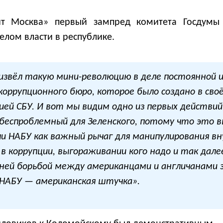
рит Москва» первый зампред комитета Госдум
елом власти в республике.
извёл такую мини-революцию в деле постоянной и
коррупционного бюро, которое было создано в сво
цией СБУ. И вот мы видим одно из первых действ
беспроблемный для Зеленского, потому что это в
и НАБУ как важный рычаг для манипулирования в
 в коррупции, выгораживании кого надо и так дале
нней борьбой между американцами и англичанами з
 НАБУ — американская штучка».