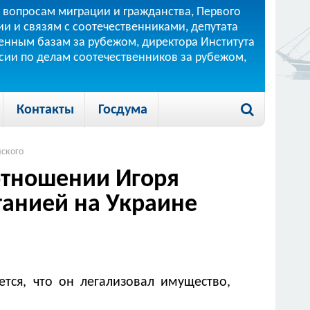
 вопросам миграции и гражданства, Первого
и и связям с соотечественниками, депутата
 военным базам за рубежом, директора Института
ссии по делам соотечественников за рубежом,
Контакты
Госдума
йского
отношении Игоря
анией на Украине
тся, что он легализовал имущество,