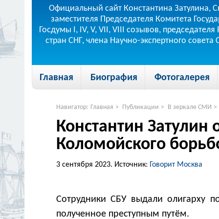
Официальный сайт Константина Затулина, С
заместителя Председателя Комитета Госуда
Госдумы I, IV, V, VII, VIII созывов, председа
стран СНГ, члена Научно-экспертного совета
Главная
Биография
Фотогалерея
Навигатор:
Главная
>
Публикации
>
В зеркале СМИ
>
Константин Затулин 
Коломойского борьб
3 сентября 2023.
Источник:
Говорит Москва
Сотрудники СБУ выдали олигарху по
полученное преступным путём.