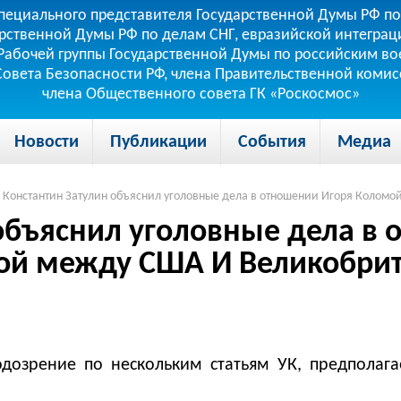
пециального представителя Государственной Думы РФ по
рственной Думы РФ по делам СНГ, евразийской интеграци
теля Рабочей группы Государственной Думы по российским
 Совета Безопасности РФ, члена Правительственной коми
члена Общественного совета ГК «Роскосмос»
Новости
Публикации
События
Медиа
Константин Затулин объяснил уголовные дела в отношении Игоря Коломо
объяснил уголовные дела в 
ой между США И Великобрит
дозрение по нескольким статьям УК, предполагае