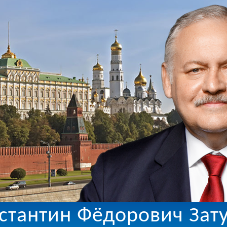
стантин Фёдорович Зат