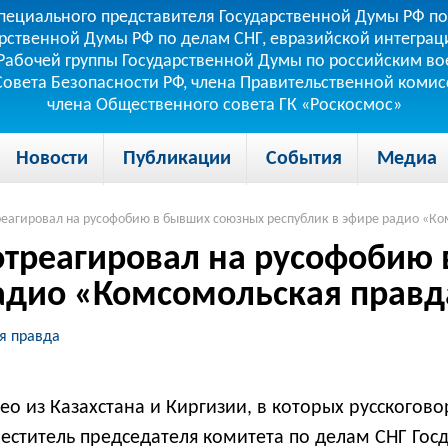
пециального представителя Государственной Думы РФ по
рственной Думы РФ по делам СНГ, евразийской интеграци
теля Рабочей группы Государственной Думы по российским
 Совета Безопасности РФ, члена Правительственной коми
члена Общественного совета ГК «Роскосмос»
Новости
Публикации
События
Медиа
треагировал на русофобию в бывших союзных республик в эфире радио «К
 отреагировал на русофобию
радио «Комсомольская правд
я правда
ео из Казахстана и Киргизии, в которых русскогово
еститель председателя комитета по делам СНГ Гос