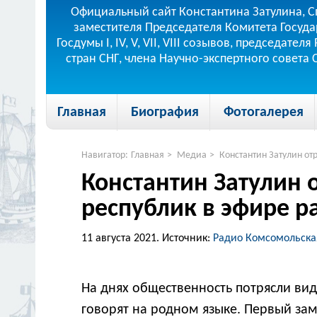
Официальный сайт Константина Затулина, С
заместителя Председателя Комитета Госуда
Госдумы I, IV, V, VII, VIII созывов, председа
стран СНГ, члена Научно-экспертного совета
Главная
Биография
Фотогалерея
Навигатор:
Главная
>
Медиа
>
Константин Затулин о
Константин Затулин
республик в эфире 
11 августа 2021.
Источник:
Радио Комсомольска
На днях общественность потрясли вид
говорят на родном языке. Первый зам