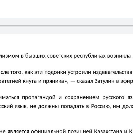
лизмом в бывших советских республиках возникла 
сле того, как эти подонки устроили издевательств
атегией кнута и пряника», — сказал Затулин в эф
иматься пропагандой и сохранением русского я
сский язык, не должны попадать в Россию, им долж
не является официальной позицией Казахстана и К