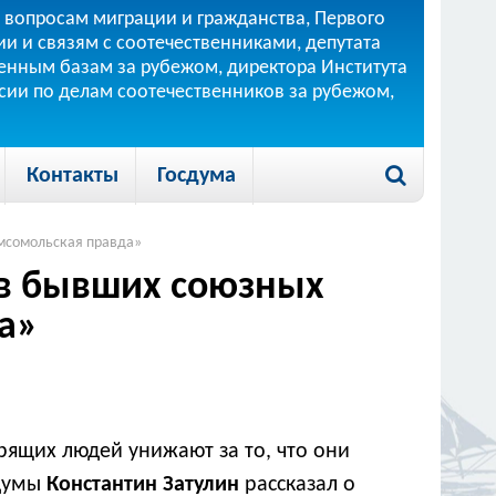
 вопросам миграции и гражданства, Первого
и и связям с соотечественниками, депутата
 военным базам за рубежом, директора Института
ссии по делам соотечественников за рубежом,
Контакты
Госдума
омсомольская правда»
 в бывших союзных
а»
рящих людей унижают за то, что они
думы
Константин Затулин
рассказал о