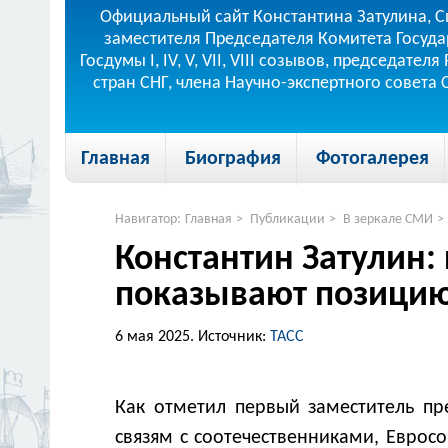
Официальный сайт Константина Затулина, С
заместителя Председателя Комитета Госуда
Госдумы I, IV, V, VII, VIII созывов, председа
стран СНГ, члена Научно-экспертного совета
Главная
Биография
Фотогалерея
Навигатор:
Главная
>
Публикации
>
В зеркале СМИ
>
Константин Затулин:
показывают позицию
6 мая 2025.
Источник:
ТАСС
Как отметил первый заместитель пр
связям с соотечественниками, Евросо