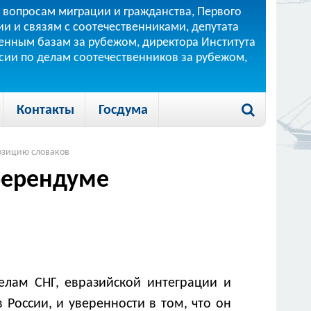
 вопросам миграции и гражданства, Первого
и и связям с соотечественниками, депутата
 военным базам за рубежом, директора Института
ссии по делам соотечественников за рубежом,
Контакты
Госдума
позицию словаков
еферендуме
елам СНГ, евразийской интеграции и
 России, и уверенности в том, что он