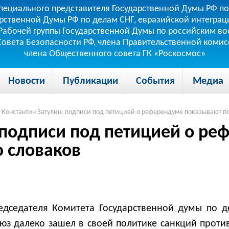
пециального представителя Государственной Думы РФ по
рственной Думы РФ по делам СНГ, евразийской интеграци
теля Рабочей группы Государственной Думы по российским
 Совета Безопасности РФ, члена Правительственной коми
члена Общественного совета ГК «Роскосмос»
Новости
Публикации
События
Медиа
Константин Затулин: подписи под петицией о референдуме показывают 
 подписи под петицией о р
 словаков
едседателя Комитета Государственной думы по д
юз далеко зашел в своей политике санкций против