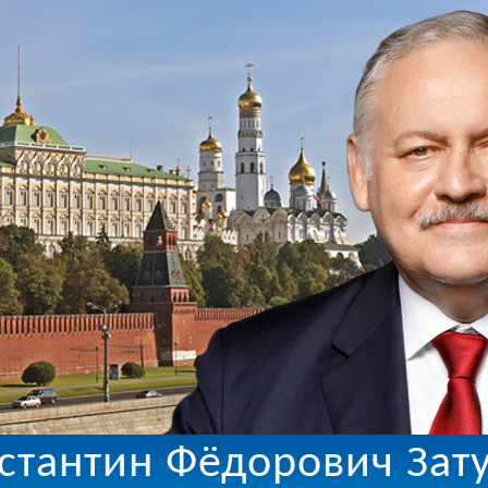
стантин Фёдорович Зат