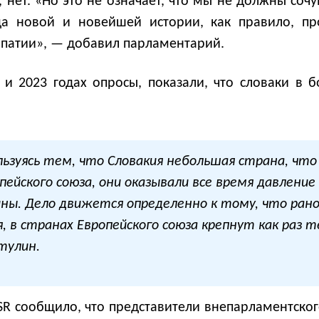
, нет. «Но это не означает, что мы не должны соч
да новой и новейшей истории, как правило, пр
патии», — добавил парламентарий.
 и 2023 годах опросы, показали, что словаки в 
льзуясь тем, что Словакия небольшая страна, что 
йского союза, они оказывали все время давление 
ы. Дело движется определенно к тому, что рано
я, в странах Европейского союза крепнут как раз
атулин.
SR сообщило, что представители внепарламентско