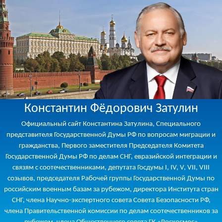
Константин Фёдорович Затулин
Официальный сайт Константина Затулина, Специального
представителя Государственной Думы РФ по вопросам миграции и
гражданства, Первого заместителя Председателя Комитета
Государственной Думы РФ по делам СНГ, евразийской интеграции и
связям с соотечественниками, депутата Госдумы I, IV, V, VII, VIII
созывов, председателя Рабочей группы Государственной Думы по
российским военным базам за рубежом, директора Института стран
СНГ, члена Научно-экспертного совета Совета Безопасности РФ,
члена Правительственной комиссии по делам соотечественников за