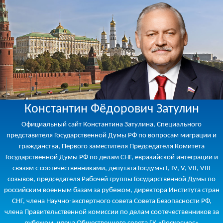
Константин Фёдорович Затулин
Официальный сайт Константина Затулина, Специального
представителя Государственной Думы РФ по вопросам миграции и
гражданства, Первого заместителя Председателя Комитета
Государственной Думы РФ по делам СНГ, евразийской интеграции и
связям с соотечественниками, депутата Госдумы I, IV, V, VII, VIII
созывов, председателя Рабочей группы Государственной Думы по
российским военным базам за рубежом, директора Института стран
СНГ, члена Научно-экспертного совета Совета Безопасности РФ,
члена Правительственной комиссии по делам соотечественников за