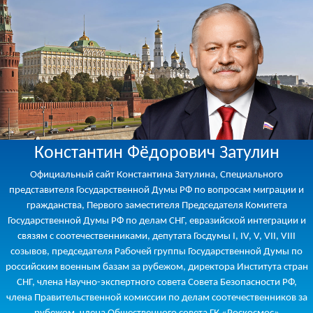
Константин Фёдорович Затулин
Официальный сайт Константина Затулина, Специального
представителя Государственной Думы РФ по вопросам миграции и
гражданства, Первого заместителя Председателя Комитета
Государственной Думы РФ по делам СНГ, евразийской интеграции и
связям с соотечественниками, депутата Госдумы I, IV, V, VII, VIII
созывов, председателя Рабочей группы Государственной Думы по
российским военным базам за рубежом, директора Института стран
СНГ, члена Научно-экспертного совета Совета Безопасности РФ,
члена Правительственной комиссии по делам соотечественников за