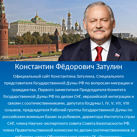
Константин Фёдорович Затулин
Официальный сайт Константина Затулина, Специального
представителя Государственной Думы РФ по вопросам миграции и
гражданства, Первого заместителя Председателя Комитета
Государственной Думы РФ по делам СНГ, евразийской интеграции и
связям с соотечественниками, депутата Госдумы I, IV, V, VII, VIII
созывов, председателя Рабочей группы Государственной Думы по
российским военным базам за рубежом, директора Института стран
СНГ, члена Научно-экспертного совета Совета Безопасности РФ,
члена Правительственной комиссии по делам соотечественников за