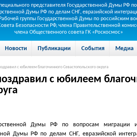
пециального представителя Государственной Думы РФ по
рственной Думы РФ по делам СНГ, евразийской интеграци
теля Рабочей группы Государственной Думы по российским
 Совета Безопасности РФ, члена Правительственной коми
члена Общественного совета ГК «Роскосмос»
Новости
Публикации
События
Медиа
оздравил с юбилеем благочинного Севастопольского округа
поздравил с юбилеем благо
руга
арственной Думы РФ по вопросам миграции и
нной Думы РФ по делам СНГ, евразийской интегр