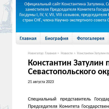
Официальный сайт Константина Затулина, С
заместителя Председателя Комитета Госуда
Госдумы I, IV, V, VII, VIII созывов, председа
стран СНГ, члена Научно-экспертного совета
Главная
Биография
Фотогалерея
Навигатор:
Главная
>
Новости
>
Константин Затулин п
Константин Затулин 
Севастопольского ок
21 августа 2023
Специальный представитель Госуд
Председателя Комитета Государстве