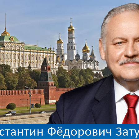
стантин Фёдорович Зат