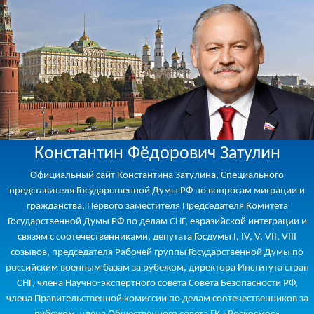
Константин Фёдорович Затулин
Официальный сайт Константина Затулина, Специального
представителя Государственной Думы РФ по вопросам миграции и
гражданства, Первого заместителя Председателя Комитета
Государственной Думы РФ по делам СНГ, евразийской интеграции и
связям с соотечественниками, депутата Госдумы I, IV, V, VII, VIII
созывов, председателя Рабочей группы Государственной Думы по
российским военным базам за рубежом, директора Института стран
СНГ, члена Научно-экспертного совета Совета Безопасности РФ,
члена Правительственной комиссии по делам соотечественников за