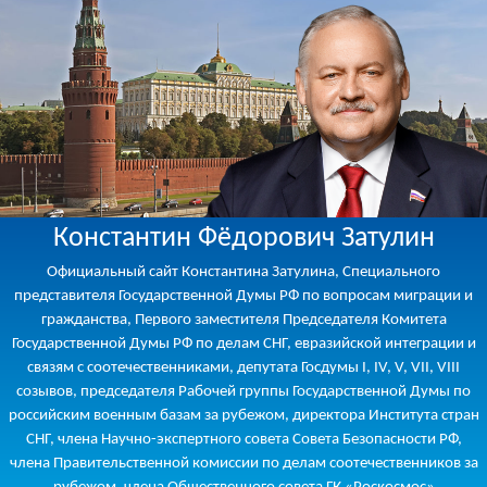
Константин Фёдорович Затулин
Официальный сайт Константина Затулина, Специального
представителя Государственной Думы РФ по вопросам миграции и
гражданства, Первого заместителя Председателя Комитета
Государственной Думы РФ по делам СНГ, евразийской интеграции и
связям с соотечественниками, депутата Госдумы I, IV, V, VII, VIII
созывов, председателя Рабочей группы Государственной Думы по
российским военным базам за рубежом, директора Института стран
СНГ, члена Научно-экспертного совета Совета Безопасности РФ,
члена Правительственной комиссии по делам соотечественников за