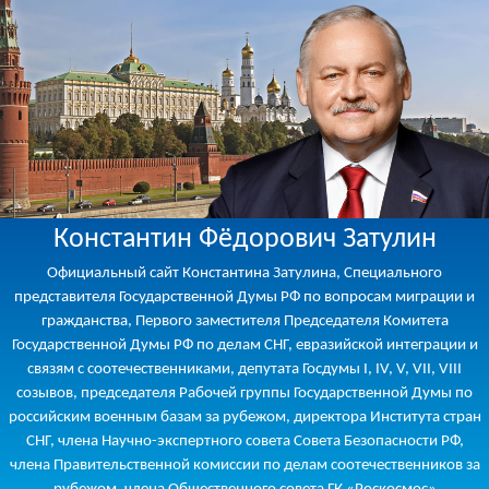
Константин Фёдорович Затулин
Официальный сайт Константина Затулина, Специального
представителя Государственной Думы РФ по вопросам миграции и
гражданства, Первого заместителя Председателя Комитета
Государственной Думы РФ по делам СНГ, евразийской интеграции и
связям с соотечественниками, депутата Госдумы I, IV, V, VII, VIII
созывов, председателя Рабочей группы Государственной Думы по
российским военным базам за рубежом, директора Института стран
СНГ, члена Научно-экспертного совета Совета Безопасности РФ,
члена Правительственной комиссии по делам соотечественников за