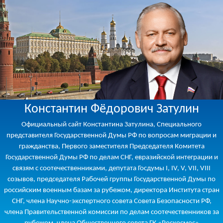
Константин Фёдорович Затулин
Официальный сайт Константина Затулина, Специального
представителя Государственной Думы РФ по вопросам миграции и
гражданства, Первого заместителя Председателя Комитета
Государственной Думы РФ по делам СНГ, евразийской интеграции и
связям с соотечественниками, депутата Госдумы I, IV, V, VII, VIII
созывов, председателя Рабочей группы Государственной Думы по
российским военным базам за рубежом, директора Института стран
СНГ, члена Научно-экспертного совета Совета Безопасности РФ,
члена Правительственной комиссии по делам соотечественников за