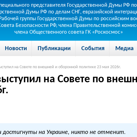
пециального представителя Государственной Думы РФ по
рственной Думы РФ по делам СНГ, евразийской интеграци
теля Рабочей группы Государственной Думы по российским
 Совета Безопасности РФ, члена Правительственной коми
члена Общественного совета ГК «Роскосмос»
Новости
Публикации
События
Медиа
ыступил на Совете по внешней и оборонной политике 23 мая 2026г.
выступил на Совете по внеш
г.
ли достигнуты на Украине, никто не отменит.