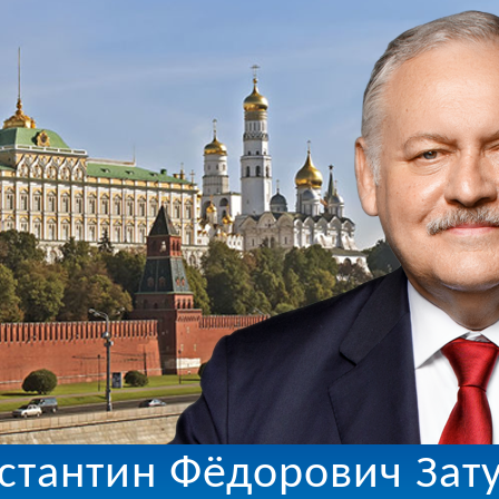
стантин Фёдорович Зат