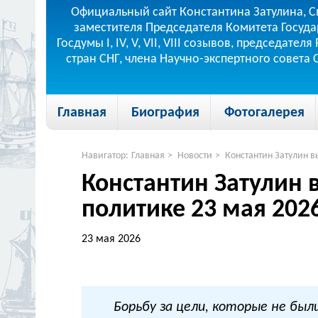
Официальный сайт Константина Затулина, С
заместителя Председателя Комитета Госуда
Госдумы I, IV, V, VII, VIII созывов, председа
стран СНГ, члена Научно-экспертного совета
Главная
Биография
Фотогалерея
Навигатор:
Главная
>
Новости
>
Константин Затулин в
Константин Затулин 
политике 23 мая 2026
23 мая 2026
Борьбу за цели, которые не бы