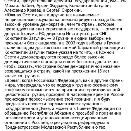
Осетии, присутствовали депутаты Государственной Думы РФ
Михаил Бабич, Арсен Фадзаев, Константин Затулин,
Александр Кравец и Сергей Сироткин.
«Южная Осетия, как и другие так называемые
непризнанные государства, демонстрирует гораздо более
высокий уровень демократии, чем те страны, которые
претендуют на эти непризнанные государства, — отметил
депутат Госдумы РФ, директор Института стран СНГ
Константин Затулин. — В Грузии ни одни выборы не
проходили без скандалов, а в 2003 году выборы в Грузии
стали поводом для так называемой бархатной революции».
Константин Затулин также указал на то что, «в Южной
Осетии демонстрируются гораздо более высокие
демократические стандарты и хотя бы этого достаточно,
чтобы сказать, что стране более демократичной незачем
возвращаться в страну, какой на протяжении 15 лет
является Грузия».
«Время, когда Российская Федерация, как и другие страны
мира, утверждала, что ее подход к грузино-осетинскому
конфликту основывается на признании территориальной
целостности Грузии, проходит. В настоящее время в России
происходит переосмысление этой позиции, и я буду
предлагать провести парламентские слушания в
Государственной Думе, а может и в Совете Федерации по
обращению Республики Абхазия с просьбой о признании
независимости и установлению ассоциированных
отношений с Россией, о результатах референдума в
Приднестровской Молдавской Республике и о тех