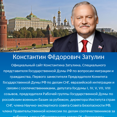
Константин Фёдорович Затулин
Официальный сайт Константина Затулина, Специального
представителя Государственной Думы РФ по вопросам миграции и
гражданства, Первого заместителя Председателя Комитета
Государственной Думы РФ по делам СНГ, евразийской интеграции и
связям с соотечественниками, депутата Госдумы I, IV, V, VII, VIII
созывов, председателя Рабочей группы Государственной Думы по
российским военным базам за рубежом, директора Института стран
СНГ, члена Научно-экспертного совета Совета Безопасности РФ,
члена Правительственной комиссии по делам соотечественников за