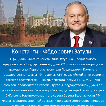
Константин Фёдорович Затулин
Официальный сайт Константина Затулина, Специального
представителя Государственной Думы РФ по вопросам миграции и
гражданства, Первого заместителя Председателя Комитета
Государственной Думы РФ по делам СНГ, евразийской интеграции и
связям с соотечественниками, депутата Госдумы I, IV, V, VII, VIII
созывов, председателя Рабочей группы Государственной Думы по
российским военным базам за рубежом, директора Института стран
СНГ, члена Научно-экспертного совета Совета Безопасности РФ,
члена Правительственной комиссии по делам соотечественников за