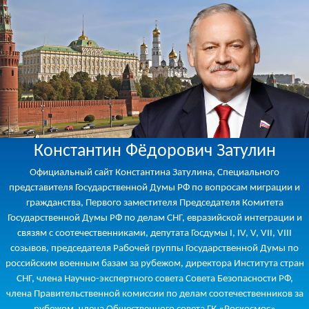
Константин Фёдорович Затулин
Официальный сайт Константина Затулина, Специального
представителя Государственной Думы РФ по вопросам миграции и
гражданства, Первого заместителя Председателя Комитета
Государственной Думы РФ по делам СНГ, евразийской интеграции и
связям с соотечественниками, депутата Госдумы I, IV, V, VII, VIII
созывов, председателя Рабочей группы Государственной Думы по
российским военным базам за рубежом, директора Института стран
СНГ, члена Научно-экспертного совета Совета Безопасности РФ,
члена Правительственной комиссии по делам соотечественников за